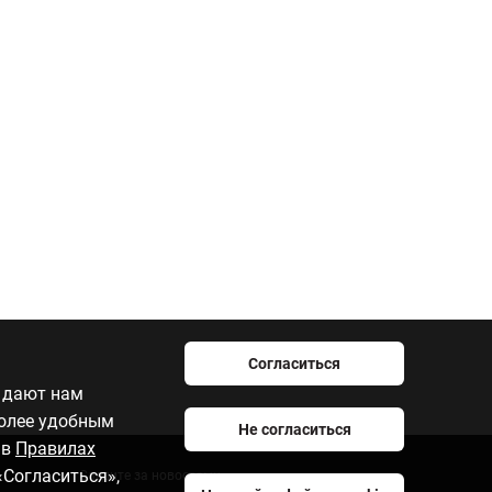
Согласиться
e дают нам
более удобным
Не согласиться
 в
Правилах
«Согласиться»,
Следите за новостями