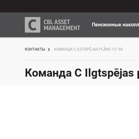
Пенсионные накоп
КОНТАКТЫ
КОМАНДА C ILGTSPĒJAS PLĀNS 15–50
Команда C Ilgtspējas