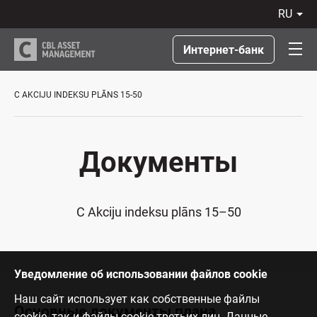
ru
LV
RU
Интернет-банк
EN
LT
C AKCIJU INDEKSU PLĀNS 15-50
Документы
C Akciju indeksu plāns 15–50
Уведомление об использовании файлов cookie
Наш сайт использует как собственные файлы
Основные документы плана
cookie, так и файлы cookie третьих лиц. Данные