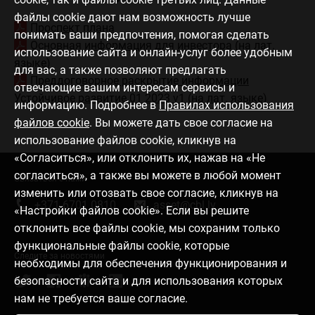
файлы cookie дают нам возможность лучше
Проспект плана
понимать ваши предпочтения, помогая сделать
Основная информация для инвестора
(на лат.
использование сайта и онлайн-услуг более удобным
языке)
для вас, а также позволяют предлагать
Преддоговорное раскрытие информации
отвечающие вашим интересам сервисы и
Устойчивое развитие 01 2023 v1 (на лат. языке)
информацию. Подробнее в
Правилах использования
файлов cookie
. Вы можете дать свое согласие на
использование файлов cookie, кликнув на
«Согласиться», или отклонить их, нажав на «Не
согласиться», а также вы можете в любой момент
Связаться с нами
изменить или отозвать свое согласие, кликнув на
+371 6701 0810
asset@cbl.lv
«Настройки файлов cookie». Если вы решите
отклонить все файлы cookie, мы сохраним только
функциональные файлы cookie, которые
Следите за новостями
необходимы для обеспечения функционирования и
безопасности сайта и для использования которых
нам не требуется ваше согласие.