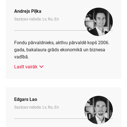
Andrejs Piļka
Saziņas valoda: Lv, Ru, En
Fondu pārvaldnieks, aktīvu pārvaldē kopš 2006.
gada, bakalaura grāds ekonomikā un biznesa
vadībā.
Lasīt vairāk
Edgars Lao
Saziņas valoda: Lv, Ru, En