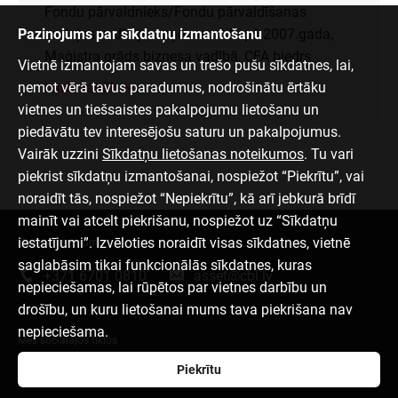
Fondu pārvaldnieks/Fondu pārvaldīšanas
Paziņojums par sīkdatņu izmantošanu
nodaļas vadītājs, uzņēmumā kopš 2007.gada,
Maģistra grāds biznesa vadībā, CFA biedrs
Vietnē izmantojam savas un trešo pušu sīkdatnes, lai,
ņemot vērā tavus paradumus, nodrošinātu ērtāku
Lasīt vairāk
vietnes un tiešsaistes pakalpojumu lietošanu un
piedāvātu tev interesējošu saturu un pakalpojumus.
Vairāk uzzini
Sīkdatņu lietošanas noteikumos
. Tu vari
piekrist sīkdatņu izmantošanai, nospiežot “Piekrītu”, vai
noraidīt tās, nospiežot “Nepiekrītu”, kā arī jebkurā brīdī
mainīt vai atcelt piekrišanu, nospiežot uz “Sīkdatņu
iestatījumi”. Izvēloties noraidīt visas sīkdatnes, vietnē
Sazinies ar mums
saglabāsim tikai funkcionālās sīkdatnes, kuras
+371 6701 0810
asset@cbl.lv
nepieciešamas, lai rūpētos par vietnes darbību un
drošību, un kuru lietošanai mums tava piekrišana nav
nepieciešama.
Mēs sociālajos tīklos
Piekrītu