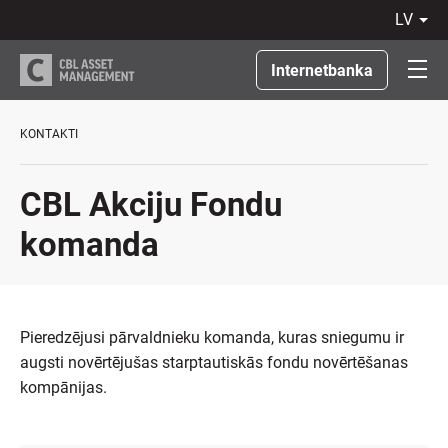
lv
LV
RU
Internetbanka
EN
LT
KONTAKTI
CBL Akciju Fondu
komanda
Pieredzējusi pārvaldnieku komanda, kuras sniegumu ir
augsti novērtējušas starptautiskās fondu novērtēšanas
kompānijas.