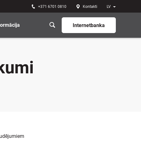
+371 6701 0810
Kontakti
LV
formācija
Internetbanka
ikumi
zaudējumiem