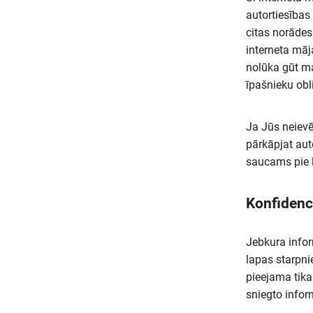
autortiesības
citas norādes
interneta māj
nolūka gūt ma
īpašnieku obl
Ja Jūs neievē
pārkāpjat aut
saucams pie l
Konfidenci
Jebkura infor
lapas starpni
pieejama tik
sniegto infor