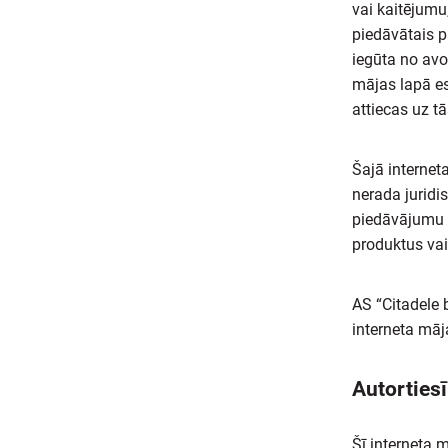
vai kaitējumu,
piedāvātais p
iegūta no avo
mājas lapā es
attiecas uz tā
Šajā internet
nerada juridi
piedāvājumu v
produktus va
AS “Citadele b
interneta māj
Autorties
Šī interneta 