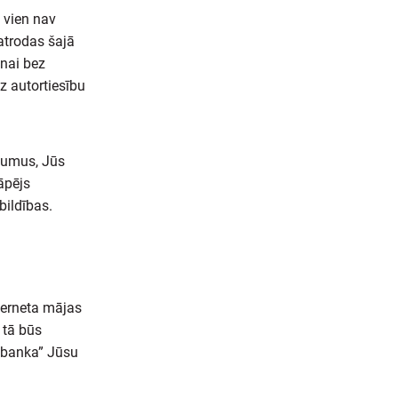
a vien nav
 atrodas šajā
anai bez
z autortiesību
ākumus, Jūs
āpējs
bildības.
nterneta mājas
 tā būs
 banka” Jūsu