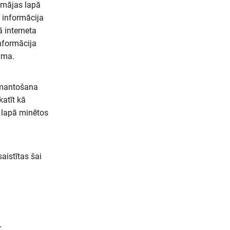
ā mājas lapā
 informācija
ā interneta
nformācija
juma.
izmantošana
katīt kā
 lapā minētos
aistītas šai
r