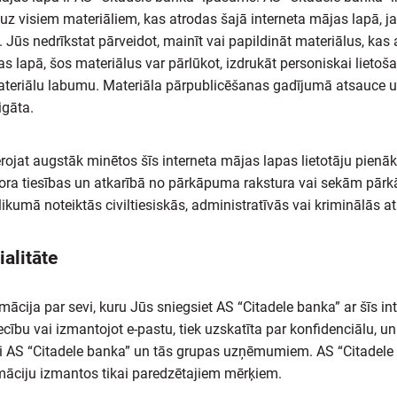
 uz visiem materiāliem, kas atrodas šajā interneta mājas lapā, j
. Jūs nedrīkstat pārveidot, mainīt vai papildināt materiālus, kas
as lapā, šos materiālus var pārlūkot, izdrukāt personiskai lietoš
teriālu labumu. Materiāla pārpublicēšanas gadījumā atsauce u
igāta.
rojat augstāk minētos šīs interneta mājas lapas lietotāju pien
ora tiesības un atkarībā no pārkāpuma rakstura vai sekām pārk
ikumā noteiktās civiltiesiskās, administratīvās vai kriminālās at
alitāte
mācija par sevi, kuru Jūs sniegsiet AS “Citadele banka” ar šīs i
ecību vai izmantojot e-pastu, tiek uzskatīta par konfidenciālu, un
ai AS “Citadele banka” un tās grupas uzņēmumiem. AS “Citadele
māciju izmantos tikai paredzētajiem mērķiem.