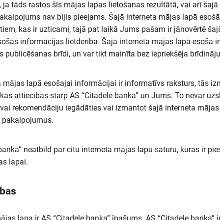
 ja tāds rastos šīs mājas lapas lietošanas rezultātā, vai arī šaj
akalpojums nav bijis pieejams. Šajā interneta mājas lapā esošā
tiem, kas ir uzticami, tajā pat laikā Jums pašam ir jānovērtē šaj
ošās informācijas lietderība. Šajā interneta mājas lapā esošā i
s publicēšanas brīdi, un var tikt mainīta bez iepriekšēja brīdinā
a mājas lapā esošajai informācijai ir informatīvs raksturs, tās 
skas attiecības starp AS “Citadele banka” un Jums. To nevar uzs
ai rekomendāciju iegādāties vai izmantot šajā interneta mājas
i pakalpojumus.
anka” neatbild par citu interneta mājas lapu saturu, kuras ir pies
as lapai.
ības
mājas lapa ir AS “Citadele banka” īpašums. AS “Citadele banka” i