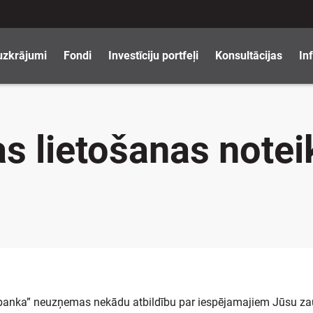
uzkrājumi
Fondi
Investīciju portfeļi
Konsultācijas
In
s lietošanas note
 banka” neuzņemas nekādu atbildību par iespējamajiem Jūsu 