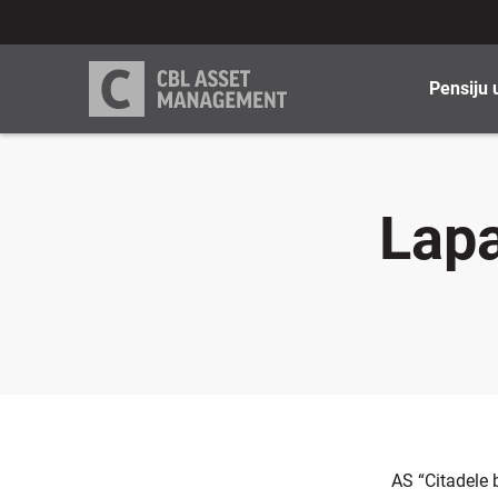
Pensiju 
Lapa
AS “Citadele