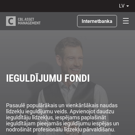
lv
LV
RU
Internetbanka
EN
LT
IEGULDĪJUMU FONDI
Pasaulē populārākais un vienkāršākais naudas
līdzekļu ieguldījumu veids. Apvienojot daudzu
ieguldītāju līdzekļus, iespējams paplašināt
ieguldītājam pieejamās ieguldījumu iespējas un
nodrošināt profesionālu līdzekļu pārvaldīšanu.