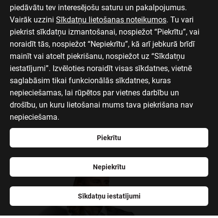
piedāvātu tev interesējošu saturu un pakalpojumus.
Vairāk uzzini
Sīkdatņu lietošanas noteikumos
. Tu vari
piekrist sīkdatņu izmantošanai, nospiežot “Piekrītu”, vai
noraidīt tās, nospiežot “Nepiekrītu”, kā arī jebkurā brīdī
mainīt vai atcelt piekrišanu, nospiežot uz “Sīkdatņu
iestatījumi”. Izvēloties noraidīt visas sīkdatnes, vietnē
saglabāsim tikai funkcionālās sīkdatnes, kuras
nepieciešamas, lai rūpētos par vietnes darbību un
drošību, un kuru lietošanai mums tava piekrišana nav
nepieciešama.
Piekrītu
Nepiekrītu
Sīkdatņu iestatījumi