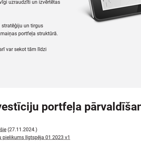
āvīgi uzraudzīti un izvērtētas
tratēģiju un tirgus
 izmaiņas portfeļa struktūrā.
rī var sekot tām līdzi
vestīciju portfeļa pārvaldīš
šie
(27.11.2024.)
 pielikums Ilgtspēja 01 2023 v1