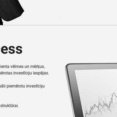
cess
ienta vēlmes un mērķus,
ērotas investīciju iespējas.
uāli piemērotu investīciju
struktūrai.