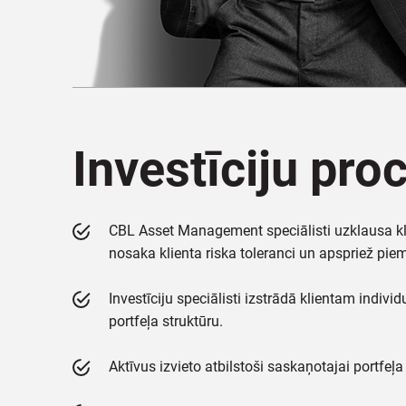
Investīciju pro
CBL Asset Management speciālisti uzklausa kl
nosaka klienta riska toleranci un apspriež piem
Investīciju speciālisti izstrādā klientam individ
portfeļa struktūru.
Aktīvus izvieto atbilstoši saskaņotajai portfeļa 