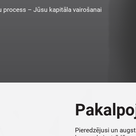
ju process – Jūsu kapitāla vairošanai
Pakalpo
Pieredzējusi un augs