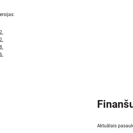
ersijas:
2.
2.
8.
6.
Finanšu
Aktuālais pasau