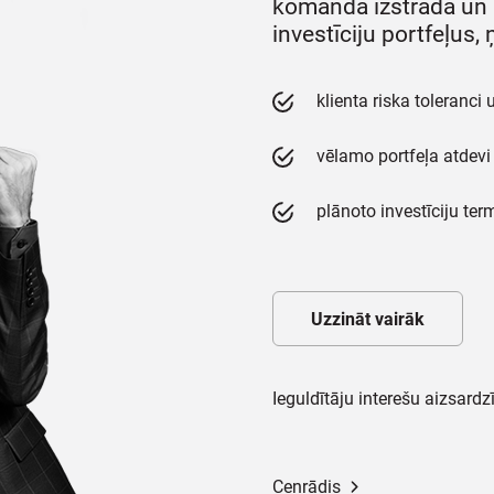
komanda izstrādā un p
investīciju portfeļus,
klienta riska toleranc
vēlamo portfeļa atdevi
plānoto investīciju ter
Uzzināt vairāk
Ieguldītāju interešu aizsardz
Cenrādis