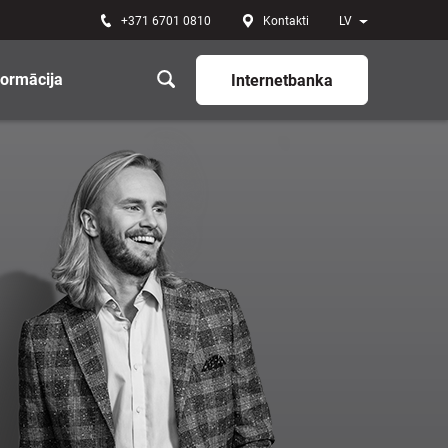
+371 6701 0810
Kontakti
LV
formācija
Internetbanka