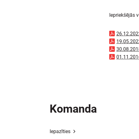
Iepriekšējās v
26.12.202
19.05.202
30.08.201
01.11.201
Komanda
Iepazīties