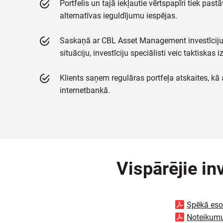
Portfelis un tajā iekļautie vērtspapīri tiek past
alternatīvas ieguldījumu iespējas.
Saskaņā ar CBL Asset Management investīciju s
situāciju, investīciju speciālisti veic taktiskas
Klients saņem regulāras portfeļa atskaites, kā a
internetbankā.
Vispārējie in
Spēkā eso
Noteikumu