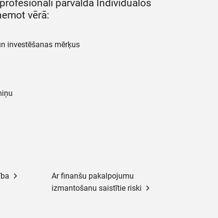
rofesionāli pārvalda Individuālos
 ņemot vērā:
i un investēšanas mērķus
miņu
ība
Ar finanšu pakalpojumu
izmantošanu saistītie riski