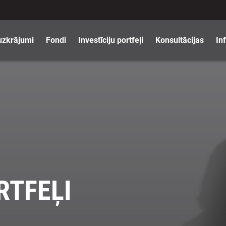
uzkrājumi
Fondi
Investīciju portfeļi
Konsultācijas
In
RTFEĻI