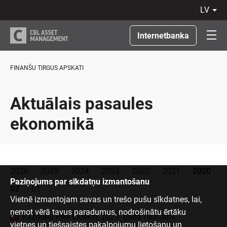
lv
LV
RU
Internetbanka
EN
LT
FINANŠU TIRGUS APSKATI
Aktuālais pasaules
ekonomikā
2026
2025
2024
2023
2022
2021
2020
Paziņojums par sīkdatņu izmantošanu
02
01
Vietnē izmantojam savas un trešo pušu sīkdatnes, lai,
ņemot vērā tavus paradumus, nodrošinātu ērtāku
Ražotāju PMI indeksi, 2020. gada februāris
vietnes un tiešsaistes pakalpojumu lietošanu un