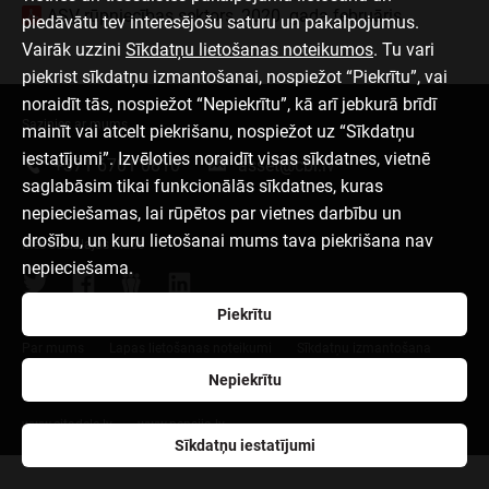
ASV rūpniecības sektors, 2020. gada februāris
piedāvātu tev interesējošu saturu un pakalpojumus.
Vairāk uzzini
Sīkdatņu lietošanas noteikumos
. Tu vari
piekrist sīkdatņu izmantošanai, nospiežot “Piekrītu”, vai
noraidīt tās, nospiežot “Nepiekrītu”, kā arī jebkurā brīdī
Sazinies ar mums
mainīt vai atcelt piekrišanu, nospiežot uz “Sīkdatņu
iestatījumi”. Izvēloties noraidīt visas sīkdatnes, vietnē
+371 6701 0810
asset@cbl.lv
saglabāsim tikai funkcionālās sīkdatnes, kuras
nepieciešamas, lai rūpētos par vietnes darbību un
drošību, un kuru lietošanai mums tava piekrišana nav
Mēs sociālajos tīklos
nepieciešama.
Piekrītu
Par mums
Lapas lietošanas noteikumi
Sīkdatņu izmantošana
Nepiekrītu
Personas datu apstrāde un aizsardzība
Ilgtspēja
www.citadele.lv
www.pensija.lv
Sīkdatņu iestatījumi