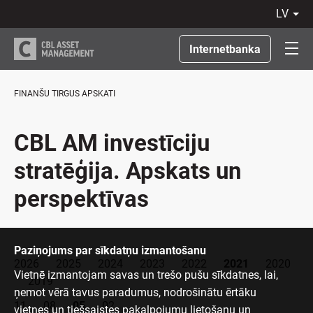
lv
LV
RU
Internetbanka
EN
LT
FINANŠU TIRGUS APSKATI
CBL AM investīciju
stratēģija. Apskats un
perspektīvas
Paziņojums par sīkdatņu izmantošanu
2026
2025
2024
2023
2022
2021
2020
Vietnē izmantojam savas un trešo pušu sīkdatnes, lai,
2019
ņemot vērā tavus paradumus, nodrošinātu ērtāku
11
08
05
02
vietnes un tiešsaistes pakalpojumu lietošanu un