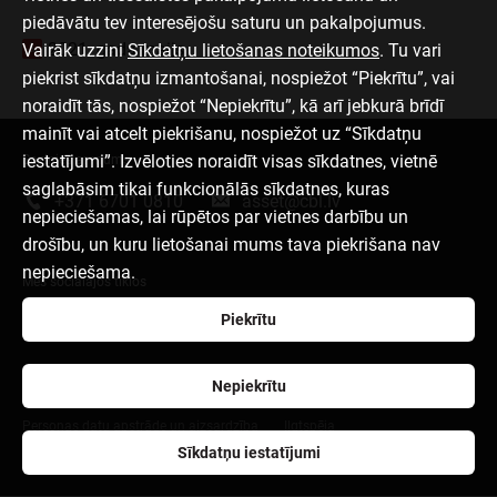
piedāvātu tev interesējošu saturu un pakalpojumus.
2021. gada maijs
Vairāk uzzini
Sīkdatņu lietošanas noteikumos
. Tu vari
piekrist sīkdatņu izmantošanai, nospiežot “Piekrītu”, vai
noraidīt tās, nospiežot “Nepiekrītu”, kā arī jebkurā brīdī
mainīt vai atcelt piekrišanu, nospiežot uz “Sīkdatņu
iestatījumi”. Izvēloties noraidīt visas sīkdatnes, vietnē
Sazinies ar mums
saglabāsim tikai funkcionālās sīkdatnes, kuras
+371 6701 0810
asset@cbl.lv
nepieciešamas, lai rūpētos par vietnes darbību un
drošību, un kuru lietošanai mums tava piekrišana nav
nepieciešama.
Mēs sociālajos tīklos
Piekrītu
Nepiekrītu
Par mums
Lapas lietošanas noteikumi
Sīkdatņu izmantošana
Personas datu apstrāde un aizsardzība
Ilgtspēja
Sīkdatņu iestatījumi
www.citadele.lv
www.pensija.lv