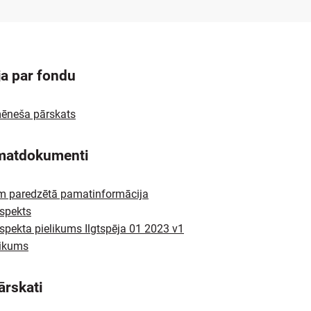
ja par fondu
ēneša pārskats
matdokumenti
em paredzētā pamatinformācija
spekts
spekta pielikums Ilgtspēja 01 2023 v1
likums
ārskati