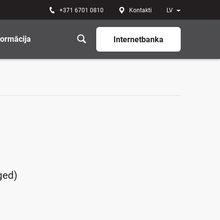
+371 6701 0810
Kontakti
LV
formācija
Internetbanka
ged)