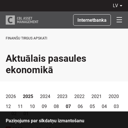
lv
LV
RU
Internetbanka
EN
LT
FINANŠU TIRGUS APSKATI
Aktuālais pasaules
ekonomikā
2026
2025
2024
2023
2022
2021
2020
12
11
10
09
08
07
06
05
04
03
02
01
Paziņojums par sīkdatņu izmantošanu