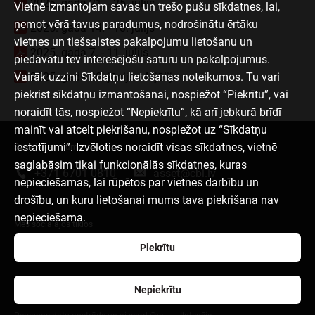
2025. gada 21. - 25. jūlijs
Vietnē izmantojam savas un trešo pušu sīkdatnes, lai,
ņemot vērā tavus paradumus, nodrošinātu ērtāku
2025. gada 14. - 18. jūlijs
vietnes un tiešsaistes pakalpojumu lietošanu un
2025. gada 7. - 11. jūlijs
piedāvātu tev interesējošu saturu un pakalpojumus.
Vairāk uzzini
2025. gada 30. jūnijs - 4. jūlijs
Sīkdatņu lietošanas noteikumos
. Tu vari
piekrist sīkdatņu izmantošanai, nospiežot “Piekrītu”, vai
noraidīt tās, nospiežot “Nepiekrītu”, kā arī jebkurā brīdī
mainīt vai atcelt piekrišanu, nospiežot uz “Sīkdatņu
iestatījumi”. Izvēloties noraidīt visas sīkdatnes, vietnē
Sazinies ar mums
saglabāsim tikai funkcionālās sīkdatnes, kuras
+371 6701 0810
asset@cbl.lv
nepieciešamas, lai rūpētos par vietnes darbību un
drošību, un kuru lietošanai mums tava piekrišana nav
nepieciešama.
Mēs sociālajos tīklos
Piekrītu
Nepiekrītu
Par mums
Lapas lietošanas noteikumi
Sīkdatņu izmantošana