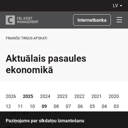
lv
LV
RU
Internetbanka
EN
LT
FINANŠU TIRGUS APSKATI
Aktuālais pasaules
ekonomikā
2026
2025
2024
2023
2022
2021
2020
12
11
10
09
08
07
06
05
04
03
02
01
Paziņojums par sīkdatņu izmantošanu