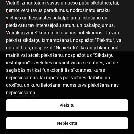
2025. gada 22. - 26. septembris
Vietnē izmantojam savas un trešo pušu sīkdatnes, lai,
ņemot vērā tavus paradumus, nodrošinātu ērtāku
2025. gada 15. - 19. septembris
vietnes un tiešsaistes pakalpojumu lietošanu un
2025. gada 8. - 12. septembris
piedāvātu tev interesējošu saturu un pakalpojumus.
Vairāk uzzini
2025. gada 1. - 5. septembris
Sīkdatņu lietošanas noteikumos
. Tu vari
piekrist sīkdatņu izmantošanai, nospiežot “Piekrītu”, vai
noraidīt tās, nospiežot “Nepiekrītu”, kā arī jebkurā brīdī
mainīt vai atcelt piekrišanu, nospiežot uz “Sīkdatņu
iestatījumi”. Izvēloties noraidīt visas sīkdatnes, vietnē
Sazinies ar mums
saglabāsim tikai funkcionālās sīkdatnes, kuras
+371 6701 0810
asset@cbl.lv
nepieciešamas, lai rūpētos par vietnes darbību un
drošību, un kuru lietošanai mums tava piekrišana nav
nepieciešama.
Mēs sociālajos tīklos
Piekrītu
Nepiekrītu
Par mums
Lapas lietošanas noteikumi
Sīkdatņu izmantošana